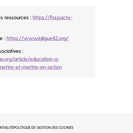
es ressources :
https://fra.pacte-
e :
https://www.laligue42.org/
ociatives :
ue.org/article/education-a-
smettre-et-mettre-en-action
NTIALITÉ
POLITIQUE DE GESTION DES COOKIES