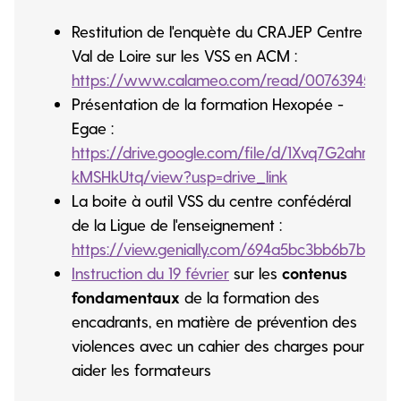
Restitution de l'enquète du CRAJEP Centre
Val de Loire sur les VSS en ACM :
https://www.calameo.com/read/007639454fb
Présentation de la formation Hexopée -
Egae :
https://drive.google.com/file/d/1Xvq7G2ahrF3l
kMSHkUtq/view?usp=drive_link
La boite à outil VSS du centre confédéral
de la Ligue de l'enseignement :
https://view.genially.com/694a5bc3bb6b7b4de
Instruction du 19 février
sur les
contenus
fondamentaux
de la formation des
encadrants, en matière de prévention des
violences avec un cahier des charges pour
aider les formateurs