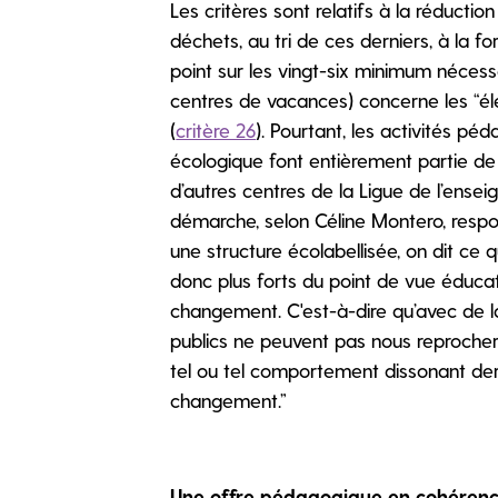
Les critères sont relatifs à la réducti
déchets, au tri de ces derniers, à la f
point sur les vingt-six minimum nécessa
centres de vacances) concerne les “él
(
critère 26
). Pourtant, les activités pé
écologique font entièrement partie de 
d’autres centres de la Ligue de l’ense
démarche, selon Céline Montero, respo
une structure écolabellisée, on dit ce qu
donc plus forts du point de vue éduc
changement. C'est-à-dire qu’avec de la 
publics ne peuvent pas nous reprocher 
tel ou tel comportement dissonant derr
changement.”
Une offre pédagogique en cohérenc